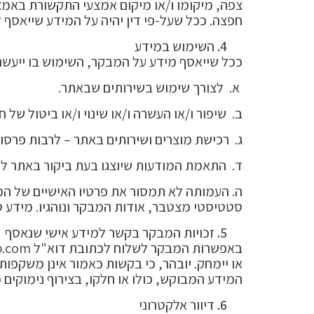
צפה, מיקומו ו/או מיקום אמצעי התקשורת באמצע
חפצה. ככל שעל-פי דין יהיה על המידע שייאס
השימוש במידע
ככל שייאסף מידע על המבקר, השימוש בו ייעשה ר
א. לצורך שימוש בשירותים שבאתר.
ב. שיפור ו/או העשרה ו/או שינוי ו/או ביטול של 
ג. רכישת מוצרים ושירותים באתר – לרבות פרסום
ד. התאמת המודעות שיוצגו בעת ביקור באתר ל
ה. העמותה לא תמסור את פרטיו האישיים של ה
סטטיסטי מצטבר, אודות המבקר ונוהגיו. מידע ס
זכויות המבקר בקשר למידע אישי שנאסף
באפשרות המבקר לשלוח לכתובת דוא"ל
p.com
או יימחק. יובהר, כי בקשות כאמור אינן משקפו
המידע המבוקש, כולו או חלקו, בצירוף נימוקים 
דיוור אלקטרוני