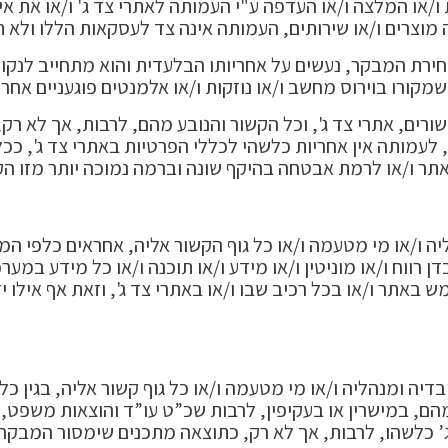
/או המלצה ו/או העדפה ע"י העמותה לאתרי צד ג' ו/או את אישו
 מוצרים ו/או שירותים, העמותה אינה צד לעסקאות הללו ולא 
בחירת המבקר, נעשים על אחריותו הבלעדית והוא מתחייב לנקו
מקורו בוירוס מחשב ו/או נוזקות ו/או אלמנטים פוגעניים אחרי
רים, אתרי צד ג', וכל הקשור והנובע מהם, לרבות, אך לא רק,
 לעמותה אין אחריות כלשהי לכללי הפרטיות באתרי צד ג', ככל
באתר ו/או לרמת אבטחה בהיקף שונה וברמה נמוכה יותר מזו ה
 ו/או מי מטעמה ו/או כל גוף הקשור אליה, אחראים כלפי המבק
בדן רווח ו/או מוניטין ו/או מידע ו/או תוכנה ו/או כל מידע 
באתר ו/או בכל רכיב שבו ו/או באתרי צד ג', וזאת אף אילו י
 ומנהליה ו/או מי מטעמה ו/או כל גוף קשור אליה, בגין כל ד
 מהם, במישרין או בעקיפין, לרבות שכ”ט עו”ד והוצאות משפט,
ג’ כלשהו, לרבות, אך לא רק, כתוצאה מתכנים שימסור המבקר ו