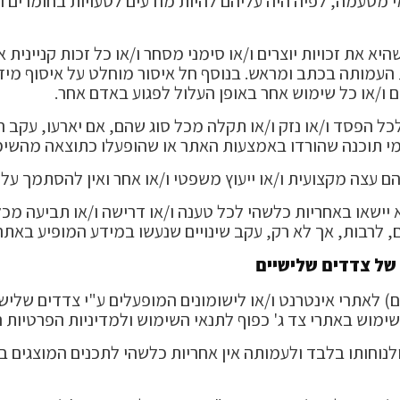
י מטעמה, לפיה היה עליהם להיות מודעים לטעויות בחומרים ו
יא את זכויות יוצרים ו/או סימני מסחר ו/או כל זכות קניינית 
מותה בכתב ומראש. בנוסף חל איסור מוחלט על איסוף מיד
 ו/או כל שימוש אחר באופן העלול לפגוע באדם אחר.
כל הפסד ו/או נזק ו/או תקלה מכל סוג שהם, אם יארעו, עקב 
מי תוכנה שהורדו באמצעות האתר או שהופעלו כתוצאה מהשימו
 עצה מקצועית ו/או ייעוץ משפטי ו/או אחר ואין להסתמך עלי
ישאו באחריות כלשהי לכל טענה ו/או דרישה ו/או תביעה מכל ס
 לרבות, אך לא רק, עקב שינויים שנעשו במידע המופיע באתר 
 של צדדים שלישיים
) לאתרי אינטרנט ו/או לישומונים המופעלים ע"י צדדים שליש
השימוש באתרי צד ג' כפוף לתנאי השימוש ולמדיניות הפרטיות
וחותו בלבד ולעמותה אין אחריות כלשהי לתכנים המוצגים באת