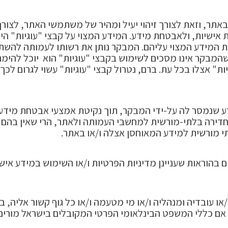
ול שייעשה שימוש בקבצי "עוגיות" (cookies) באתר, וזאת לצורך זיהוי יעיל ומהיר של מש
שיות, ולאבטחת מידע. המידע המצוי על קבצי "עוגיות" הינו
 את המידע המצוי עליהם. המבקר נותן את רשותו לעמותה להש
מבקר אינו מסכים לשימוש בקבצי "עוגיות" הוא יוכל להימנע
ת" אצלו בכל עת. ברם, נטרול קבצי "עוגיות" עשוי לגרום 
ע שנמסר לה על-ידי המבקר, תוך נקיטת אמצעי אבטחת מידע 
דירה בלתי-מורשית למחשבי העמותה ולאתר, הרי שאין בהם ב
תי מורשית למידע המאוחסן אצלה ו/או באתר.
יים בהוראות שעניינן מדיניות הפרטיות ו/או השימוש במידע 
ו עובדיה ומנהליה ו/או מי מטעמה ו/או כל גוף קשור אליה, ב
 אם כללי המשפט הבינלאומי הפרטי המקובלים בישראל מורים