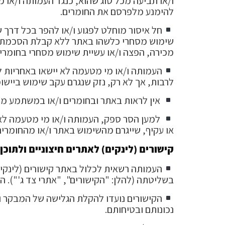
ו/או תביעה מכל סוג שהוא, כנגד העמותה ו/או מ
להימנע מלפרסם את החומרים.
חל איסור מוחלט לפגוע ו/או להפר בכל דרך שה
שימוש מסחרי כלשהו באתר ללא קבלת הסכמת הע
מכירה, הפצה ו/או עשיית שימוש מסחרי בחומרים
העמותה ו/או מי מטעמה לא יישאו באחריות ל
לרבות, אך לא רק, נזק שנגרם עקב שימוש ביישו
אין לראות באתר ובחומרים ו/או במשתמע מהם
למען הסר ספק, העמותה ו/או מי מטעמה לא י
או עקיף, שייגרם מהשימוש באתר ו/או מהחומרים,
קישורים (לינקים) לאתרים חיצוניים ולתוכן
העמותה רשאית לכלול באתר קישורים (לינקים
בשליטתה (להלן: "הקישורים", "אתרי צד ג'"). 
הקישורים נועדו להקלת הגלישה של המבקר ולנ
נכונותם ובטיחותם.