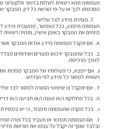
העמותה תהא רשאית לשלוח בדואר אלקטרוני מדי
הסכמתו לכך או על-פי הוראת כל דין. המבקר י
מסירת מידע לצד שלישי
העמותה תימנע, ככל האפשר, מהעברת מידע לרב
מזהים את המבקר באופן אישי), ותהיה רשאית ל
א. אם תקבל העמותה מידע אודות המבקר אשר מפ
ב. ככל שהמבקר ירכוש מוצרים ושירותים מצדד
לצורך הרכישה.
ג. אם יימצא, כי פעולותיו של המבקר מפרות את 
רשאית למסור כל מידע לפי הנדרש.
ד. אם יתקבל צו שיפוטי המורה למסור לצד שליש
ה. בכל מחלוקת ו/או טענה ו/או תביעה ו/או דרי
ו. בכל מקרה שהעמותה תסבור, כי יש במסירת המ
ז. אם העמותה תמכור או תעביר בכל צורה שהיא א
ובלבד שגוף זה יקבל על עצמו את הוראות מדיניו