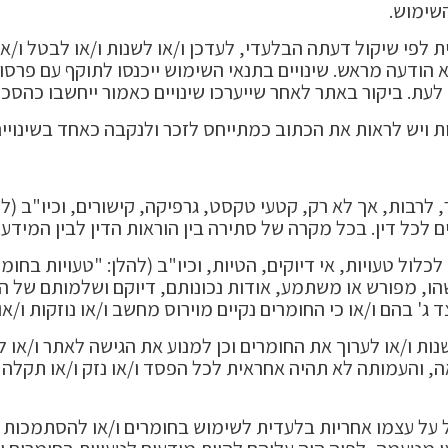
שימוש.
לפי שיקול דעתה הבלעדי, לעדכן ו/או לשנות ו/או לבטל ו/א
 הודעה מראש. שינויים בתנאי השימוש ייכנסו לתוקף עם פרס
עת. ביקור באתר לאחר שייערכו שינויים כאמור ייחשבו כה
ת ויש לראות את הכתוב כמתייחס לזכר ולנקבה כאחד בשינויים
לרבות, אך לא רק, קטעי טקסט, גרפיקה, קישורים, וכיו"ב (לה
ל דין. בכל מקרה של סתירה בין הוראות הדין לבין המידע בא
גים באתר As Is והם עלולים לכלול טעויות, אי דיוקים, הטיות, וכיו"ב (להלן: "
שהו, מפורש או משתמע, אודות נכונותם, דיוקם ושלמותם של
ד ג' בהם ו/או כי החומרים נקיים מוירוס מחשב ו/או נוזקות ו/או
ת ו/או לערוך את החומרים וכן למנוע את הגישה לאתר ו/או ל
, והעמותה לא תהיה אחראית לכל הפסד ו/או נזק ו/או תקלה
על עצמו אחריות בלעדית לשימוש בחומרים ו/או להסתמכות ע