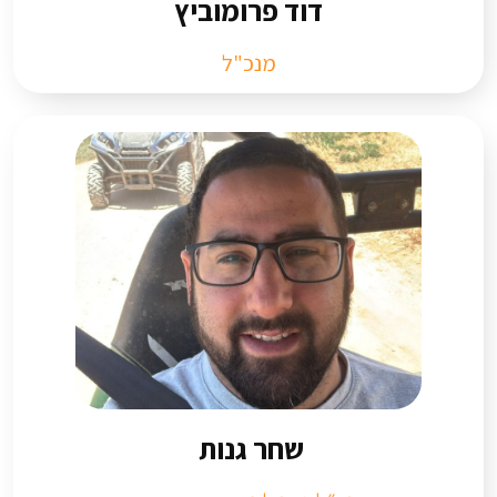
דוד פרומוביץ​
מנכ"ל
שחר גנות ​