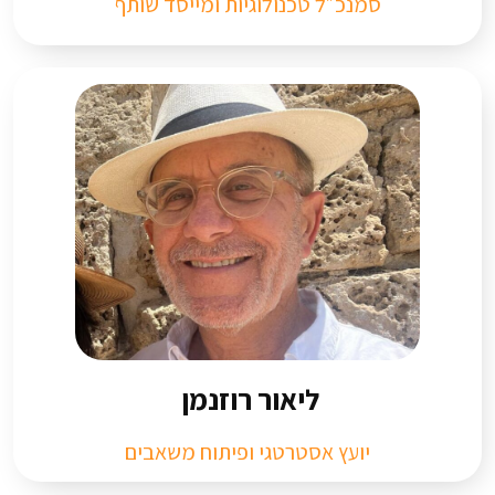
סמנכ״ל טכנולוגיות ומייסד שותף​
ליאור רוזנמן ​
יועץ אסטרטגי ופיתוח משאבים​