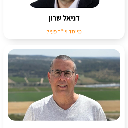
דניאל שרון
מייסד ויו"ר פעיל